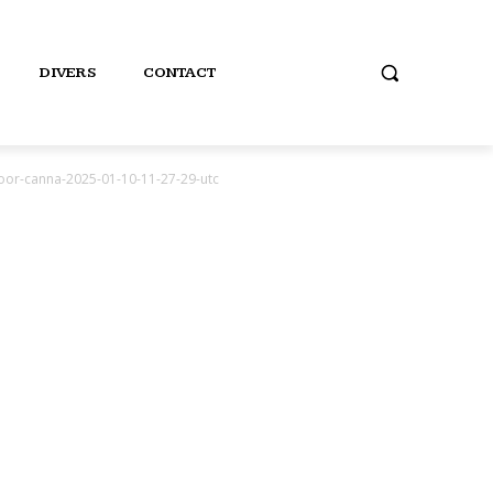
DIVERS
CONTACT
door-canna-2025-01-10-11-27-29-utc