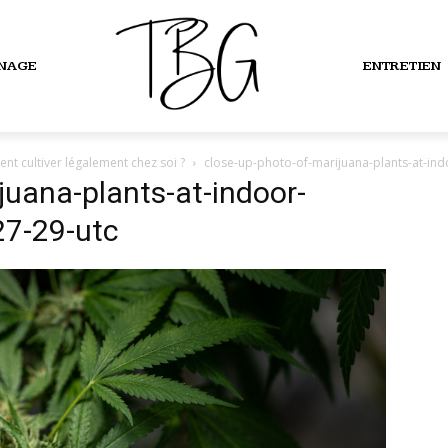
INAGE
ENTRETIEN
nt cultiver légalement chez soi ?
close-up-photo-of-marijuana-plants-at-in
juana-plants-at-indoor-
27-29-utc